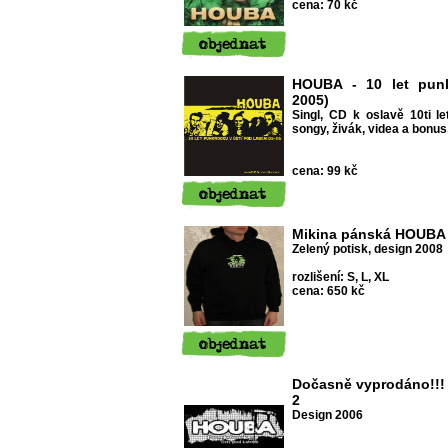
cena: 70 kč
HOUBA - 10 let punk
2005)
Singl, CD k oslavě 10ti le
songy, živák, videa a bonu
cena: 99 kč
Mikina pánská HOUBA
Zelený potisk, design 2008
rozlišení: S, L, XL
cena: 650 kč
Dočasně vyprodáno!!!
2
Design 2006