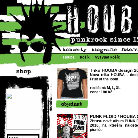
Houba
košík
vysypat košík
Triko HOUBA design 2
Nová trika HOUBA - desig
Fruit of the loom.
rozlišení: M, L, XL
cena: 180 kč
PUNK FLOID / HOUBA S
Zbrusu nové album PUNK F
2010, na kterém najdet
písniče