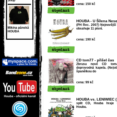
Shop
cena: 150 kč
HOUBA - U Šílena Nese
(PH Rec. 2007) Nejnovějš
Mikina pánská
obsahuje 11 písní.
HOUBA
cena: 190 kč
CD tom77 - přišel čas
Zbrusu nové CD toma
doprovodná kapela. (Ne)o
španělkou do
cena: 99 kč
HOUBA vs. LENIWIEC (
split CD, Houba hraje L
Houbu.