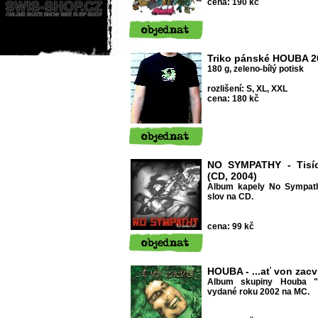
cena: 190 kč
Triko pánské HOUBA 2
180 g, zeleno-bílý potisk
rozlišení: S, XL, XXL
cena: 180 kč
NO SYMPATHY - Tisíc
(CD, 2004)
Album kapely No Sympath
slov na CD.
cena: 99 kč
HOUBA - ...ať von zacv
Album skupiny Houba ".
vydané roku 2002 na MC.